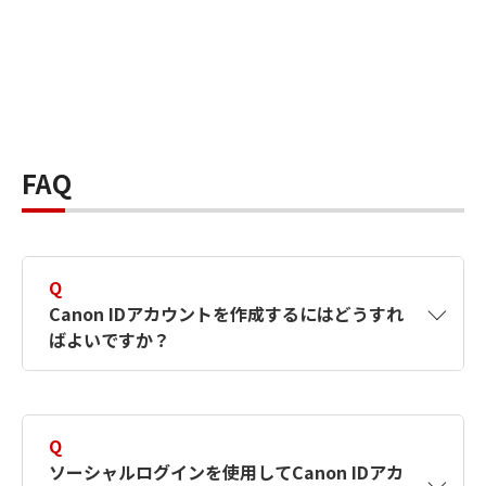
FAQ
Q
Canon IDアカウントを作成するにはどうすれ
ばよいですか？
A
Canon IDアカウントは、氏名、メールアドレス
とパスワードを入力して作成できます。ソーシ
Q
ャルログインを使用して作成することもできま
ソーシャルログインを使用してCanon IDアカ
す。詳しい作成方法は
【カメラ】Canon IDとは