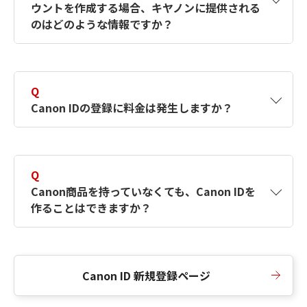
ウントを作成する場合、キヤノンに提供される
何ですか？Canon IDの作成方法は？
をご確認く
のはどのような情報ですか？
ださい。
A
キヤノンはメールアドレスと一部の情報（お客
さまが共有設定しているもの）をお客さまが選
Q
択したサービスから取得します。アカウントを
Canon IDの登録に料金は発生しますか？
簡単に作成できるように、この情報を使用して
Canon IDの登録フォームを入力します。
A
Canon IDの登録には料金は発生しません。
Q
Canon商品を持っていなくても、Canon IDを
作ることはできますか？
A
Canon商品をお持ちでなくても、Canon IDを作
ることができます。
Canon ID 新規登録ページ