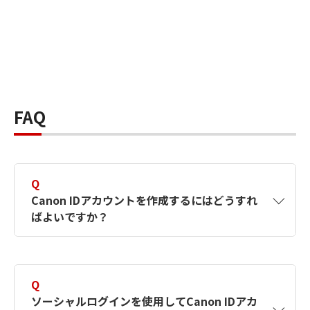
FAQ
Q
Canon IDアカウントを作成するにはどうすれ
ばよいですか？
A
Canon IDアカウントは、氏名、メールアドレス
とパスワードを入力して作成できます。ソーシ
Q
ャルログインを使用して作成することもできま
ソーシャルログインを使用してCanon IDアカ
す。詳しい作成方法は
【カメラ】Canon IDとは