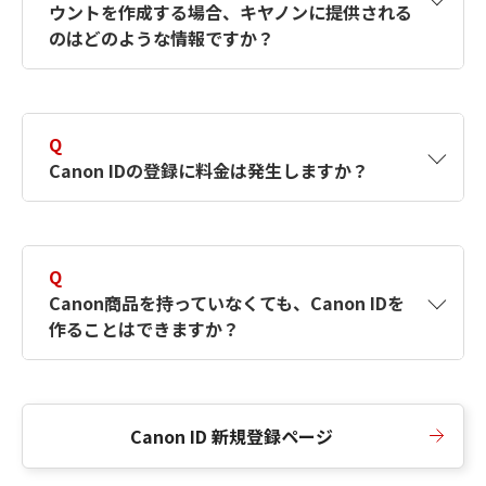
ウントを作成する場合、キヤノンに提供される
何ですか？Canon IDの作成方法は？
をご確認く
のはどのような情報ですか？
ださい。
A
キヤノンはメールアドレスと一部の情報（お客
さまが共有設定しているもの）をお客さまが選
Q
択したサービスから取得します。アカウントを
Canon IDの登録に料金は発生しますか？
簡単に作成できるように、この情報を使用して
Canon IDの登録フォームを入力します。
A
Canon IDの登録には料金は発生しません。
Q
Canon商品を持っていなくても、Canon IDを
作ることはできますか？
A
Canon商品をお持ちでなくても、Canon IDを作
ることができます。
Canon ID 新規登録ページ