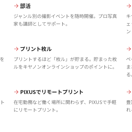
部活
ジャンル別の撮影イベントを随時開催。プロ写真
キ
家も講師としてサポート。
ェ
ン
プリント枚ル
を
プリントするほど「枚ル」が貯まる。貯まった枚
ペ
ルをキヤノンオンラインショップのポイントに。
ま
る
PIXUSでリモートプリント
ント
在宅勤務など働く場所に関わらず、PIXUSで手軽
豊
にリモートプリント。
れ