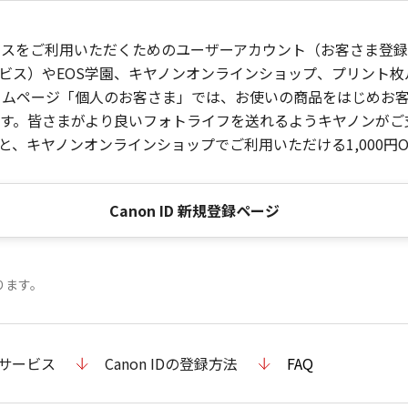
ービスをご利用いただくためのユーザーアカウント（お客さま登録情
ビス）やEOS学園、キヤノンオンラインショップ、プリント
ンホームページ「個人のお客さま」では、お使いの商品をはじめ
。皆さまがより良いフォトライフを送れるようキヤノンがご支援
、キヤノンオンラインショップでご利用いただける1,000円O
Canon ID 新規登録ページ
ります。
のサービス
Canon IDの登録方法
FAQ