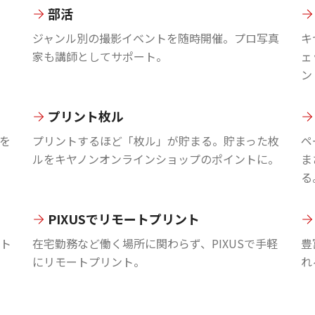
部活
ジャンル別の撮影イベントを随時開催。プロ写真
キ
家も講師としてサポート。
ェ
ン
プリント枚ル
を
プリントするほど「枚ル」が貯まる。貯まった枚
ペ
ルをキヤノンオンラインショップのポイントに。
ま
る
PIXUSでリモートプリント
ント
在宅勤務など働く場所に関わらず、PIXUSで手軽
豊
にリモートプリント。
れ