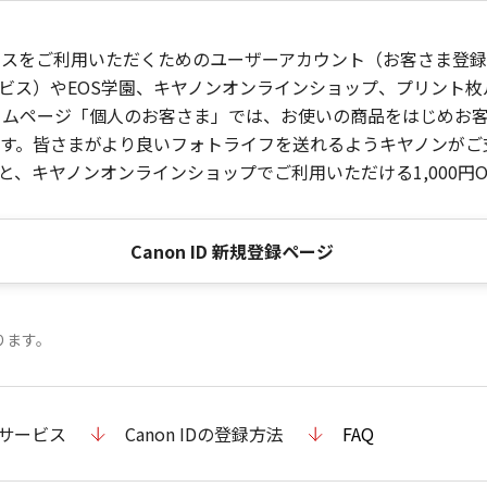
ービスをご利用いただくためのユーザーアカウント（お客さま登録情
ビス）やEOS学園、キヤノンオンラインショップ、プリント
ンホームページ「個人のお客さま」では、お使いの商品をはじめ
。皆さまがより良いフォトライフを送れるようキヤノンがご支援
、キヤノンオンラインショップでご利用いただける1,000円O
Canon ID 新規登録ページ
ります。
のサービス
Canon IDの登録方法
FAQ