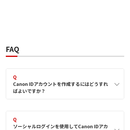
FAQ
Q
Canon IDアカウントを作成するにはどうすれ
ばよいですか？
A
Canon IDアカウントは、氏名、メールアドレス
とパスワードを入力して作成できます。ソーシ
Q
ャルログインを使用して作成することもできま
ソーシャルログインを使用してCanon IDアカ
す。詳しい作成方法は
【カメラ】Canon IDとは