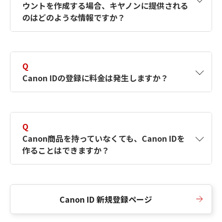
ウントを作成する場合、キヤノンに提供される
何ですか？Canon IDの作成方法は？
をご確認く
のはどのような情報ですか？
ださい。
A
キヤノンはメールアドレスと一部の情報（お客
さまが共有設定しているもの）をお客さまが選
Q
択したサービスから取得します。アカウントを
Canon IDの登録に料金は発生しますか？
簡単に作成できるように、この情報を使用して
Canon IDの登録フォームを入力します。
A
Canon IDの登録には料金は発生しません。
Q
Canon商品を持っていなくても、Canon IDを
作ることはできますか？
A
Canon商品をお持ちでなくても、Canon IDを作
ることができます。
Canon ID 新規登録ページ