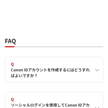
FAQ
Q
Canon IDアカウントを作成するにはどうすれ
ばよいですか？
A
Canon IDアカウントは、氏名、メールアドレス
とパスワードを入力して作成できます。ソーシ
Q
ャルログインを使用して作成することもできま
ソーシャルログインを使用してCanon IDアカ
す。詳しい作成方法は
【カメラ】Canon IDとは