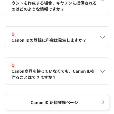
ウントを作成する場合、キヤノンに提供される
何ですか？Canon IDの作成方法は？
をご確認く
のはどのような情報ですか？
ださい。
A
キヤノンはメールアドレスと一部の情報（お客
さまが共有設定しているもの）をお客さまが選
Q
択したサービスから取得します。アカウントを
Canon IDの登録に料金は発生しますか？
簡単に作成できるように、この情報を使用して
Canon IDの登録フォームを入力します。
A
Canon IDの登録には料金は発生しません。
Q
Canon商品を持っていなくても、Canon IDを
作ることはできますか？
A
Canon商品をお持ちでなくても、Canon IDを作
ることができます。
Canon ID 新規登録ページ