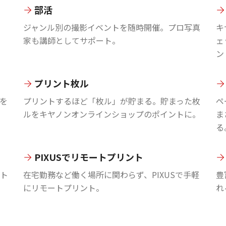
部活
ジャンル別の撮影イベントを随時開催。プロ写真
キ
家も講師としてサポート。
ェ
ン
プリント枚ル
を
プリントするほど「枚ル」が貯まる。貯まった枚
ペ
ルをキヤノンオンラインショップのポイントに。
ま
る
PIXUSでリモートプリント
ント
在宅勤務など働く場所に関わらず、PIXUSで手軽
豊
にリモートプリント。
れ