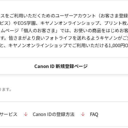
ービスをご利用いただくためのユーザーアカウント（お客さま登録情
ビス）やEOS学園、キヤノンオンラインショップ、プリント
ンホームページ「個人のお客さま」では、お使いの商品をはじめ
。皆さまがより良いフォトライフを送れるようキヤノンがご支援
、キヤノンオンラインショップでご利用いただける1,000円O
Canon ID 新規登録ページ
ります。
のサービス
Canon IDの登録方法
FAQ