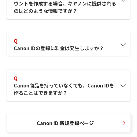
ウントを作成する場合、キヤノンに提供される
何ですか？Canon IDの作成方法は？
をご確認く
のはどのような情報ですか？
ださい。
A
キヤノンはメールアドレスと一部の情報（お客
さまが共有設定しているもの）をお客さまが選
Q
択したサービスから取得します。アカウントを
Canon IDの登録に料金は発生しますか？
簡単に作成できるように、この情報を使用して
Canon IDの登録フォームを入力します。
A
Canon IDの登録には料金は発生しません。
Q
Canon商品を持っていなくても、Canon IDを
作ることはできますか？
A
Canon商品をお持ちでなくても、Canon IDを作
ることができます。
Canon ID 新規登録ページ