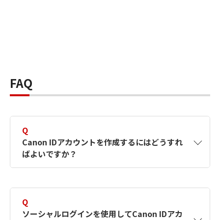
FAQ
Q
Canon IDアカウントを作成するにはどうすれ
ばよいですか？
A
Canon IDアカウントは、氏名、メールアドレス
とパスワードを入力して作成できます。ソーシ
Q
ャルログインを使用して作成することもできま
ソーシャルログインを使用してCanon IDアカ
す。詳しい作成方法は
【カメラ】Canon IDとは