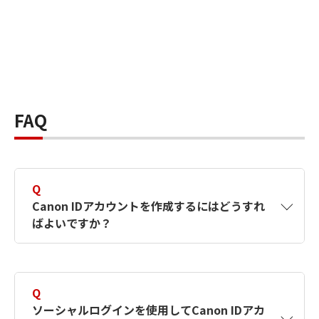
FAQ
Q
Canon IDアカウントを作成するにはどうすれ
ばよいですか？
A
Canon IDアカウントは、氏名、メールアドレス
とパスワードを入力して作成できます。ソーシ
Q
ャルログインを使用して作成することもできま
ソーシャルログインを使用してCanon IDアカ
す。詳しい作成方法は
【カメラ】Canon IDとは