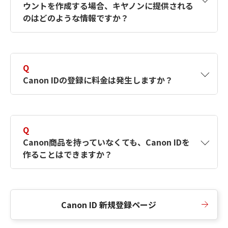
ウントを作成する場合、キヤノンに提供される
何ですか？Canon IDの作成方法は？
をご確認く
のはどのような情報ですか？
ださい。
A
キヤノンはメールアドレスと一部の情報（お客
さまが共有設定しているもの）をお客さまが選
Q
択したサービスから取得します。アカウントを
Canon IDの登録に料金は発生しますか？
簡単に作成できるように、この情報を使用して
Canon IDの登録フォームを入力します。
A
Canon IDの登録には料金は発生しません。
Q
Canon商品を持っていなくても、Canon IDを
作ることはできますか？
A
Canon商品をお持ちでなくても、Canon IDを作
ることができます。
Canon ID 新規登録ページ