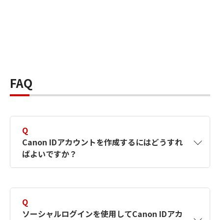
FAQ
Q
Canon IDアカウントを作成するにはどうすれ
ばよいですか？
A
Canon IDアカウントは、氏名、メールアドレス
とパスワードを入力して作成できます。ソーシ
Q
ャルログインを使用して作成することもできま
ソーシャルログインを使用してCanon IDアカ
す。詳しい作成方法は
【カメラ】Canon IDとは