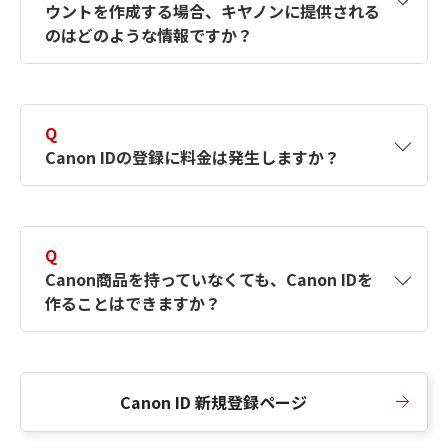
ウントを作成する場合、キヤノンに提供される
何ですか？Canon IDの作成方法は？
をご確認く
のはどのような情報ですか？
ださい。
A
キヤノンはメールアドレスと一部の情報（お客
さまが共有設定しているもの）をお客さまが選
Q
択したサービスから取得します。アカウントを
Canon IDの登録に料金は発生しますか？
簡単に作成できるように、この情報を使用して
Canon IDの登録フォームを入力します。
A
Canon IDの登録には料金は発生しません。
Q
Canon商品を持っていなくても、Canon IDを
作ることはできますか？
A
Canon商品をお持ちでなくても、Canon IDを作
ることができます。
Canon ID 新規登録ページ