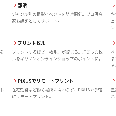
部活
ジャンル別の撮影イベントを随時開催。プロ写真
キ
家も講師としてサポート。
ェ
ン
プリント枚ル
を
プリントするほど「枚ル」が貯まる。貯まった枚
ペ
ルをキヤノンオンラインショップのポイントに。
ま
る
PIXUSでリモートプリント
ント
在宅勤務など働く場所に関わらず、PIXUSで手軽
豊
にリモートプリント。
れ