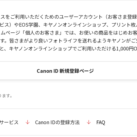
ービスをご利用いただくためのユーザーアカウント（お客さま登録情
ビス）やEOS学園、キヤノンオンラインショップ、プリント
ンホームページ「個人のお客さま」では、お使いの商品をはじめ
。皆さまがより良いフォトライフを送れるようキヤノンがご支援
、キヤノンオンラインショップでご利用いただける1,000円O
Canon ID 新規登録ページ
ります。
のサービス
Canon IDの登録方法
FAQ