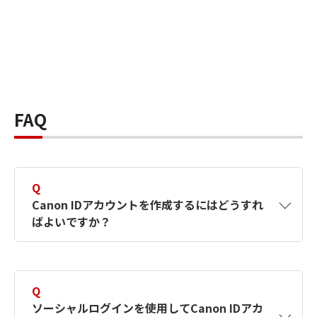
FAQ
Q
Canon IDアカウントを作成するにはどうすれ
ばよいですか？
A
Canon IDアカウントは、氏名、メールアドレス
とパスワードを入力して作成できます。ソーシ
Q
ャルログインを使用して作成することもできま
ソーシャルログインを使用してCanon IDアカ
す。詳しい作成方法は
【カメラ】Canon IDとは