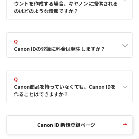
ウントを作成する場合、キヤノンに提供される
何ですか？Canon IDの作成方法は？
をご確認く
のはどのような情報ですか？
ださい。
A
キヤノンはメールアドレスと一部の情報（お客
さまが共有設定しているもの）をお客さまが選
Q
択したサービスから取得します。アカウントを
Canon IDの登録に料金は発生しますか？
簡単に作成できるように、この情報を使用して
Canon IDの登録フォームを入力します。
A
Canon IDの登録には料金は発生しません。
Q
Canon商品を持っていなくても、Canon IDを
作ることはできますか？
A
Canon商品をお持ちでなくても、Canon IDを作
ることができます。
Canon ID 新規登録ページ