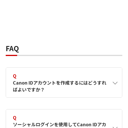
FAQ
Q
Canon IDアカウントを作成するにはどうすれ
ばよいですか？
A
Canon IDアカウントは、氏名、メールアドレス
とパスワードを入力して作成できます。ソーシ
Q
ャルログインを使用して作成することもできま
ソーシャルログインを使用してCanon IDアカ
す。詳しい作成方法は
【カメラ】Canon IDとは