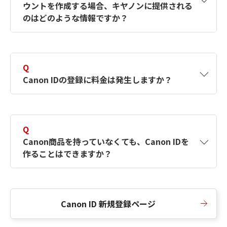
ウントを作成する場合、キヤノンに提供される
何ですか？Canon IDの作成方法は？
をご確認く
のはどのような情報ですか？
ださい。
A
キヤノンはメールアドレスと一部の情報（お客
さまが共有設定しているもの）をお客さまが選
Q
択したサービスから取得します。アカウントを
Canon IDの登録に料金は発生しますか？
簡単に作成できるように、この情報を使用して
Canon IDの登録フォームを入力します。
A
Canon IDの登録には料金は発生しません。
Q
Canon商品を持っていなくても、Canon IDを
作ることはできますか？
A
Canon商品をお持ちでなくても、Canon IDを作
ることができます。
Canon ID 新規登録ページ