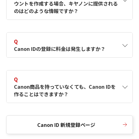
ウントを作成する場合、キヤノンに提供される
何ですか？Canon IDの作成方法は？
をご確認く
のはどのような情報ですか？
ださい。
A
キヤノンはメールアドレスと一部の情報（お客
さまが共有設定しているもの）をお客さまが選
Q
択したサービスから取得します。アカウントを
Canon IDの登録に料金は発生しますか？
簡単に作成できるように、この情報を使用して
Canon IDの登録フォームを入力します。
A
Canon IDの登録には料金は発生しません。
Q
Canon商品を持っていなくても、Canon IDを
作ることはできますか？
A
Canon商品をお持ちでなくても、Canon IDを作
ることができます。
Canon ID 新規登録ページ