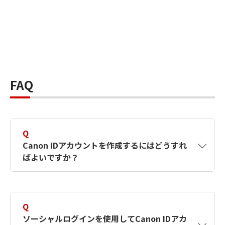
FAQ
Q
Canon IDアカウントを作成するにはどうすれ
ばよいですか？
A
Canon IDアカウントは、氏名、メールアドレス
とパスワードを入力して作成できます。ソーシ
Q
ャルログインを使用して作成することもできま
ソーシャルログインを使用してCanon IDアカ
す。詳しい作成方法は
【カメラ】Canon IDとは