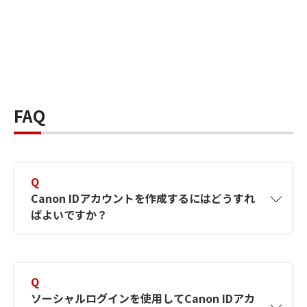
FAQ
Q
Canon IDアカウントを作成するにはどうすれ
ばよいですか？
A
Canon IDアカウントは、氏名、メールアドレス
とパスワードを入力して作成できます。ソーシ
Q
ャルログインを使用して作成することもできま
ソーシャルログインを使用してCanon IDアカ
す。詳しい作成方法は
【カメラ】Canon IDとは