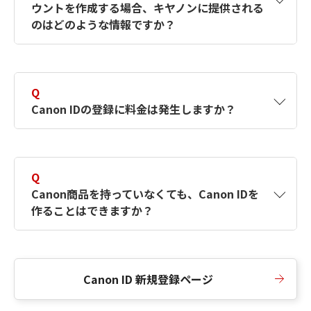
ウントを作成する場合、キヤノンに提供される
何ですか？Canon IDの作成方法は？
をご確認く
のはどのような情報ですか？
ださい。
A
キヤノンはメールアドレスと一部の情報（お客
さまが共有設定しているもの）をお客さまが選
Q
択したサービスから取得します。アカウントを
Canon IDの登録に料金は発生しますか？
簡単に作成できるように、この情報を使用して
Canon IDの登録フォームを入力します。
A
Canon IDの登録には料金は発生しません。
Q
Canon商品を持っていなくても、Canon IDを
作ることはできますか？
A
Canon商品をお持ちでなくても、Canon IDを作
ることができます。
Canon ID 新規登録ページ