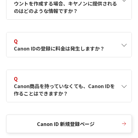
ウントを作成する場合、キヤノンに提供される
何ですか？Canon IDの作成方法は？
をご確認く
のはどのような情報ですか？
ださい。
A
キヤノンはメールアドレスと一部の情報（お客
さまが共有設定しているもの）をお客さまが選
Q
択したサービスから取得します。アカウントを
Canon IDの登録に料金は発生しますか？
簡単に作成できるように、この情報を使用して
Canon IDの登録フォームを入力します。
A
Canon IDの登録には料金は発生しません。
Q
Canon商品を持っていなくても、Canon IDを
作ることはできますか？
A
Canon商品をお持ちでなくても、Canon IDを作
ることができます。
Canon ID 新規登録ページ