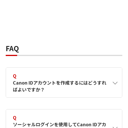
FAQ
Q
Canon IDアカウントを作成するにはどうすれ
ばよいですか？
A
Canon IDアカウントは、氏名、メールアドレス
とパスワードを入力して作成できます。ソーシ
Q
ャルログインを使用して作成することもできま
ソーシャルログインを使用してCanon IDアカ
す。詳しい作成方法は
【カメラ】Canon IDとは