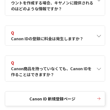
ウントを作成する場合、キヤノンに提供される
何ですか？Canon IDの作成方法は？
をご確認く
のはどのような情報ですか？
ださい。
A
キヤノンはメールアドレスと一部の情報（お客
さまが共有設定しているもの）をお客さまが選
Q
択したサービスから取得します。アカウントを
Canon IDの登録に料金は発生しますか？
簡単に作成できるように、この情報を使用して
Canon IDの登録フォームを入力します。
A
Canon IDの登録には料金は発生しません。
Q
Canon商品を持っていなくても、Canon IDを
作ることはできますか？
A
Canon商品をお持ちでなくても、Canon IDを作
ることができます。
Canon ID 新規登録ページ