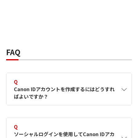
FAQ
Q
Canon IDアカウントを作成するにはどうすれ
ばよいですか？
A
Canon IDアカウントは、氏名、メールアドレス
とパスワードを入力して作成できます。ソーシ
Q
ャルログインを使用して作成することもできま
ソーシャルログインを使用してCanon IDアカ
す。詳しい作成方法は
【カメラ】Canon IDとは