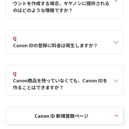
ウントを作成する場合、キヤノンに提供される
何ですか？Canon IDの作成方法は？
をご確認く
のはどのような情報ですか？
ださい。
A
キヤノンはメールアドレスと一部の情報（お客
さまが共有設定しているもの）をお客さまが選
Q
択したサービスから取得します。アカウントを
Canon IDの登録に料金は発生しますか？
簡単に作成できるように、この情報を使用して
Canon IDの登録フォームを入力します。
A
Canon IDの登録には料金は発生しません。
Q
Canon商品を持っていなくても、Canon IDを
作ることはできますか？
A
Canon商品をお持ちでなくても、Canon IDを作
ることができます。
Canon ID 新規登録ページ