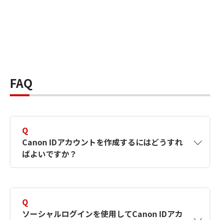
FAQ
Q
Canon IDアカウントを作成するにはどうすれ
ばよいですか？
A
Canon IDアカウントは、氏名、メールアドレス
とパスワードを入力して作成できます。ソーシ
Q
ャルログインを使用して作成することもできま
ソーシャルログインを使用してCanon IDアカ
す。詳しい作成方法は
【カメラ】Canon IDとは