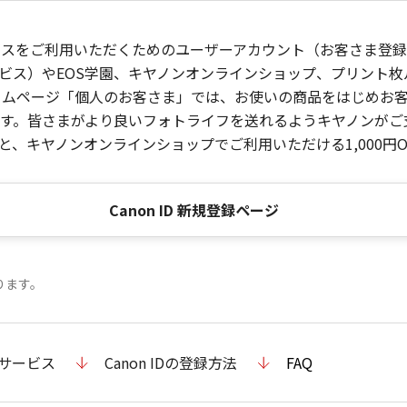
ービスをご利用いただくためのユーザーアカウント（お客さま登録情
ビス）やEOS学園、キヤノンオンラインショップ、プリント
ンホームページ「個人のお客さま」では、お使いの商品をはじめ
。皆さまがより良いフォトライフを送れるようキヤノンがご支援
、キヤノンオンラインショップでご利用いただける1,000円O
Canon ID 新規登録ページ
ります。
のサービス
Canon IDの登録方法
FAQ