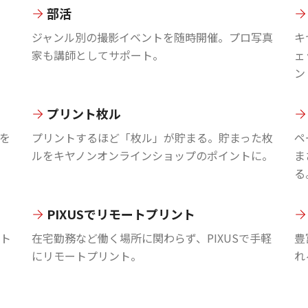
部活
ジャンル別の撮影イベントを随時開催。プロ写真
キ
家も講師としてサポート。
ェ
ン
プリント枚ル
を
プリントするほど「枚ル」が貯まる。貯まった枚
ペ
ルをキヤノンオンラインショップのポイントに。
ま
る
PIXUSでリモートプリント
ント
在宅勤務など働く場所に関わらず、PIXUSで手軽
豊
にリモートプリント。
れ