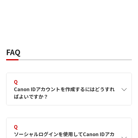
FAQ
Q
Canon IDアカウントを作成するにはどうすれ
ばよいですか？
A
Canon IDアカウントは、氏名、メールアドレス
とパスワードを入力して作成できます。ソーシ
Q
ャルログインを使用して作成することもできま
ソーシャルログインを使用してCanon IDアカ
す。詳しい作成方法は
【カメラ】Canon IDとは