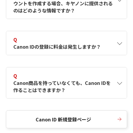
ウントを作成する場合、キヤノンに提供される
何ですか？Canon IDの作成方法は？
をご確認く
のはどのような情報ですか？
ださい。
A
キヤノンはメールアドレスと一部の情報（お客
さまが共有設定しているもの）をお客さまが選
Q
択したサービスから取得します。アカウントを
Canon IDの登録に料金は発生しますか？
簡単に作成できるように、この情報を使用して
Canon IDの登録フォームを入力します。
A
Canon IDの登録には料金は発生しません。
Q
Canon商品を持っていなくても、Canon IDを
作ることはできますか？
A
Canon商品をお持ちでなくても、Canon IDを作
ることができます。
Canon ID 新規登録ページ