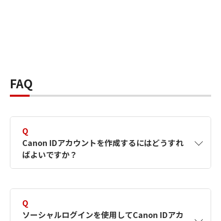
FAQ
Q
Canon IDアカウントを作成するにはどうすれ
ばよいですか？
A
Canon IDアカウントは、氏名、メールアドレス
とパスワードを入力して作成できます。ソーシ
Q
ャルログインを使用して作成することもできま
ソーシャルログインを使用してCanon IDアカ
す。詳しい作成方法は
【カメラ】Canon IDとは