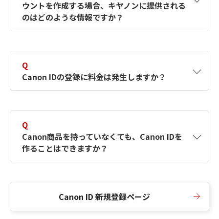
ウントを作成する場合、キヤノンに提供される
何ですか？Canon IDの作成方法は？
をご確認く
のはどのような情報ですか？
ださい。
A
キヤノンはメールアドレスと一部の情報（お客
さまが共有設定しているもの）をお客さまが選
Q
択したサービスから取得します。アカウントを
Canon IDの登録に料金は発生しますか？
簡単に作成できるように、この情報を使用して
Canon IDの登録フォームを入力します。
A
Canon IDの登録には料金は発生しません。
Q
Canon商品を持っていなくても、Canon IDを
作ることはできますか？
A
Canon商品をお持ちでなくても、Canon IDを作
ることができます。
Canon ID 新規登録ページ