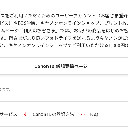
ービスをご利用いただくためのユーザーアカウント（お客さま登録情
ビス）やEOS学園、キヤノンオンラインショップ、プリント
ンホームページ「個人のお客さま」では、お使いの商品をはじめ
。皆さまがより良いフォトライフを送れるようキヤノンがご支援
、キヤノンオンラインショップでご利用いただける1,000円O
Canon ID 新規登録ページ
ります。
のサービス
Canon IDの登録方法
FAQ