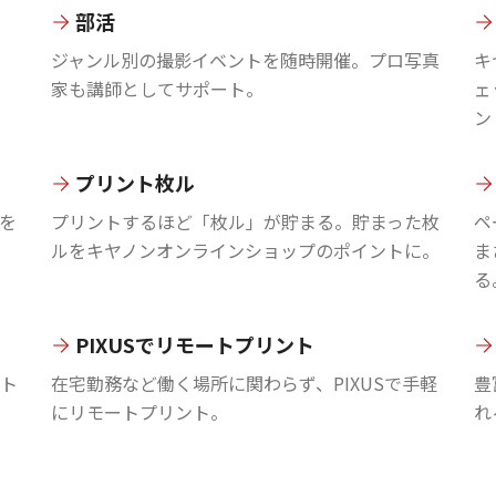
部活
ジャンル別の撮影イベントを随時開催。プロ写真
キ
家も講師としてサポート。
ェ
ン
プリント枚ル
を
プリントするほど「枚ル」が貯まる。貯まった枚
ペ
ルをキヤノンオンラインショップのポイントに。
ま
る
PIXUSでリモートプリント
ント
在宅勤務など働く場所に関わらず、PIXUSで手軽
豊
にリモートプリント。
れ