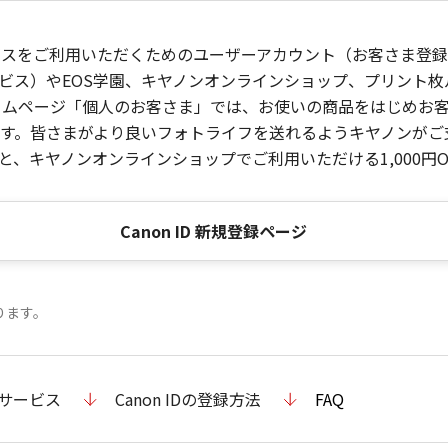
ービスをご利用いただくためのユーザーアカウント（お客さま登録情
ビス）やEOS学園、キヤノンオンラインショップ、プリント
ンホームページ「個人のお客さま」では、お使いの商品をはじめ
。皆さまがより良いフォトライフを送れるようキヤノンがご支援
、キヤノンオンラインショップでご利用いただける1,000円O
Canon ID 新規登録ページ
ります。
のサービス
Canon IDの登録方法
FAQ