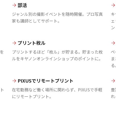
部活
ジャンル別の撮影イベントを随時開催。プロ写真
キ
家も講師としてサポート。
ェ
ン
プリント枚ル
を
プリントするほど「枚ル」が貯まる。貯まった枚
ペ
ルをキヤノンオンラインショップのポイントに。
ま
る
PIXUSでリモートプリント
ント
在宅勤務など働く場所に関わらず、PIXUSで手軽
豊
にリモートプリント。
れ