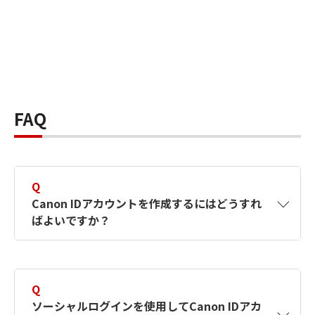
FAQ
Q
Canon IDアカウントを作成するにはどうすれ
ばよいですか？
A
Canon IDアカウントは、氏名、メールアドレス
とパスワードを入力して作成できます。ソーシ
Q
ャルログインを使用して作成することもできま
ソーシャルログインを使用してCanon IDアカ
す。詳しい作成方法は
【カメラ】Canon IDとは