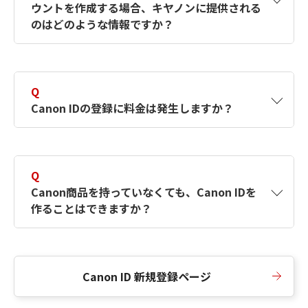
ウントを作成する場合、キヤノンに提供される
何ですか？Canon IDの作成方法は？
をご確認く
のはどのような情報ですか？
ださい。
A
キヤノンはメールアドレスと一部の情報（お客
さまが共有設定しているもの）をお客さまが選
Q
択したサービスから取得します。アカウントを
Canon IDの登録に料金は発生しますか？
簡単に作成できるように、この情報を使用して
Canon IDの登録フォームを入力します。
A
Canon IDの登録には料金は発生しません。
Q
Canon商品を持っていなくても、Canon IDを
作ることはできますか？
A
Canon商品をお持ちでなくても、Canon IDを作
ることができます。
Canon ID 新規登録ページ