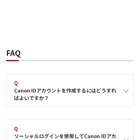
FAQ
Q
Canon IDアカウントを作成するにはどうすれ
ばよいですか？
A
Canon IDアカウントは、氏名、メールアドレス
とパスワードを入力して作成できます。ソーシ
Q
ャルログインを使用して作成することもできま
ソーシャルログインを使用してCanon IDアカ
す。詳しい作成方法は
【カメラ】Canon IDとは