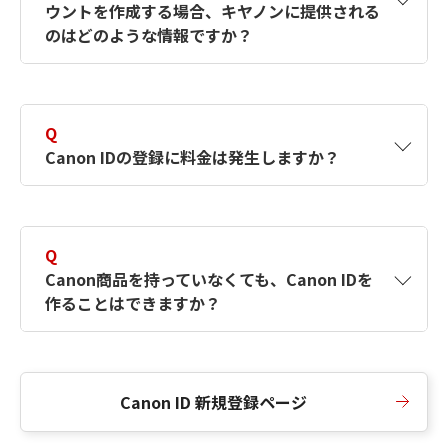
ウントを作成する場合、キヤノンに提供される
何ですか？Canon IDの作成方法は？
をご確認く
のはどのような情報ですか？
ださい。
A
キヤノンはメールアドレスと一部の情報（お客
さまが共有設定しているもの）をお客さまが選
Q
択したサービスから取得します。アカウントを
Canon IDの登録に料金は発生しますか？
簡単に作成できるように、この情報を使用して
Canon IDの登録フォームを入力します。
A
Canon IDの登録には料金は発生しません。
Q
Canon商品を持っていなくても、Canon IDを
作ることはできますか？
A
Canon商品をお持ちでなくても、Canon IDを作
ることができます。
Canon ID 新規登録ページ