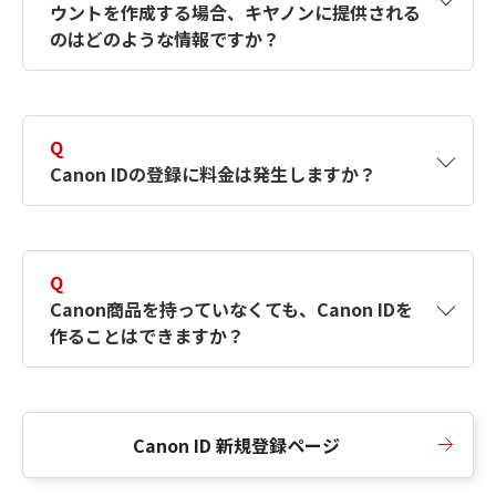
ウントを作成する場合、キヤノンに提供される
何ですか？Canon IDの作成方法は？
をご確認く
のはどのような情報ですか？
ださい。
A
キヤノンはメールアドレスと一部の情報（お客
さまが共有設定しているもの）をお客さまが選
Q
択したサービスから取得します。アカウントを
Canon IDの登録に料金は発生しますか？
簡単に作成できるように、この情報を使用して
Canon IDの登録フォームを入力します。
A
Canon IDの登録には料金は発生しません。
Q
Canon商品を持っていなくても、Canon IDを
作ることはできますか？
A
Canon商品をお持ちでなくても、Canon IDを作
ることができます。
Canon ID 新規登録ページ