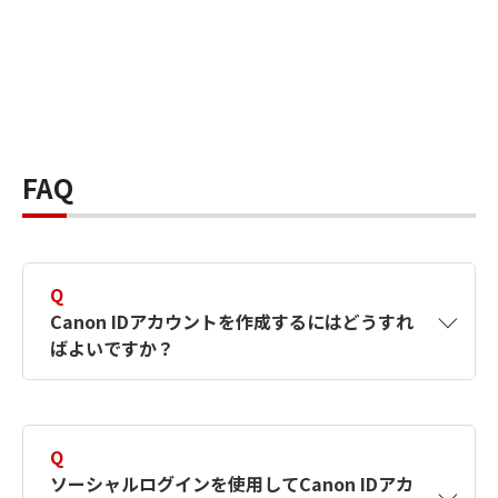
FAQ
Q
Canon IDアカウントを作成するにはどうすれ
ばよいですか？
A
Canon IDアカウントは、氏名、メールアドレス
とパスワードを入力して作成できます。ソーシ
Q
ャルログインを使用して作成することもできま
ソーシャルログインを使用してCanon IDアカ
す。詳しい作成方法は
【カメラ】Canon IDとは