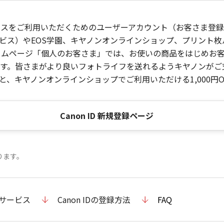
ービスをご利用いただくためのユーザーアカウント（お客さま登録情
ビス）やEOS学園、キヤノンオンラインショップ、プリント
ンホームページ「個人のお客さま」では、お使いの商品をはじめ
。皆さまがより良いフォトライフを送れるようキヤノンがご支援
、キヤノンオンラインショップでご利用いただける1,000円O
Canon ID 新規登録ページ
ります。
のサービス
Canon IDの登録方法
FAQ