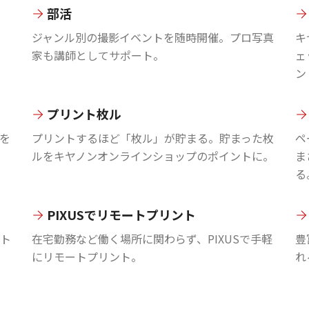
部活
ジャンル別の撮影イベントを随時開催。プロ写真
キ
家も講師としてサポート。
ェ
ン
プリント枚ル
を
プリントするほど「枚ル」が貯まる。貯まった枚
ペ
ルをキヤノンオンラインショップのポイントに。
ま
る
PIXUSでリモートプリント
ント
在宅勤務など働く場所に関わらず、PIXUSで手軽
豊
にリモートプリント。
れ