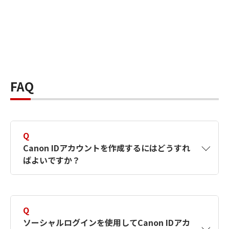
FAQ
Q
Canon IDアカウントを作成するにはどうすれ
ばよいですか？
A
Canon IDアカウントは、氏名、メールアドレス
とパスワードを入力して作成できます。ソーシ
Q
ャルログインを使用して作成することもできま
ソーシャルログインを使用してCanon IDアカ
す。詳しい作成方法は
【カメラ】Canon IDとは