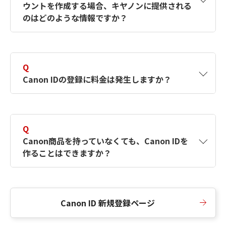
ウントを作成する場合、キヤノンに提供される
何ですか？Canon IDの作成方法は？
をご確認く
のはどのような情報ですか？
ださい。
A
キヤノンはメールアドレスと一部の情報（お客
さまが共有設定しているもの）をお客さまが選
Q
択したサービスから取得します。アカウントを
Canon IDの登録に料金は発生しますか？
簡単に作成できるように、この情報を使用して
Canon IDの登録フォームを入力します。
A
Canon IDの登録には料金は発生しません。
Q
Canon商品を持っていなくても、Canon IDを
作ることはできますか？
A
Canon商品をお持ちでなくても、Canon IDを作
ることができます。
Canon ID 新規登録ページ