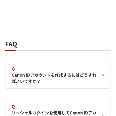
FAQ
Q
Canon IDアカウントを作成するにはどうすれ
ばよいですか？
A
Canon IDアカウントは、氏名、メールアドレス
とパスワードを入力して作成できます。ソーシ
Q
ャルログインを使用して作成することもできま
ソーシャルログインを使用してCanon IDアカ
す。詳しい作成方法は
【カメラ】Canon IDとは