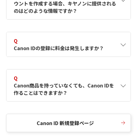
ウントを作成する場合、キヤノンに提供される
何ですか？Canon IDの作成方法は？
をご確認く
のはどのような情報ですか？
ださい。
A
キヤノンはメールアドレスと一部の情報（お客
さまが共有設定しているもの）をお客さまが選
Q
択したサービスから取得します。アカウントを
Canon IDの登録に料金は発生しますか？
簡単に作成できるように、この情報を使用して
Canon IDの登録フォームを入力します。
A
Canon IDの登録には料金は発生しません。
Q
Canon商品を持っていなくても、Canon IDを
作ることはできますか？
A
Canon商品をお持ちでなくても、Canon IDを作
ることができます。
Canon ID 新規登録ページ