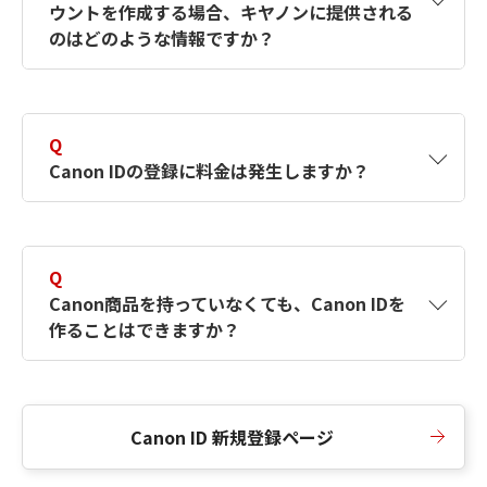
ウントを作成する場合、キヤノンに提供される
何ですか？Canon IDの作成方法は？
をご確認く
のはどのような情報ですか？
ださい。
A
キヤノンはメールアドレスと一部の情報（お客
さまが共有設定しているもの）をお客さまが選
Q
択したサービスから取得します。アカウントを
Canon IDの登録に料金は発生しますか？
簡単に作成できるように、この情報を使用して
Canon IDの登録フォームを入力します。
A
Canon IDの登録には料金は発生しません。
Q
Canon商品を持っていなくても、Canon IDを
作ることはできますか？
A
Canon商品をお持ちでなくても、Canon IDを作
ることができます。
Canon ID 新規登録ページ