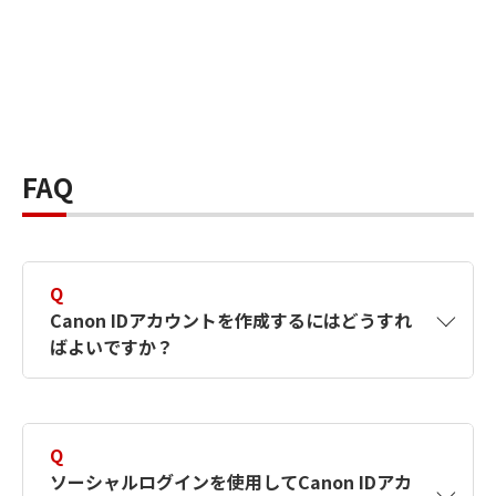
FAQ
Q
Canon IDアカウントを作成するにはどうすれ
ばよいですか？
A
Canon IDアカウントは、氏名、メールアドレス
とパスワードを入力して作成できます。ソーシ
Q
ャルログインを使用して作成することもできま
ソーシャルログインを使用してCanon IDアカ
す。詳しい作成方法は
【カメラ】Canon IDとは