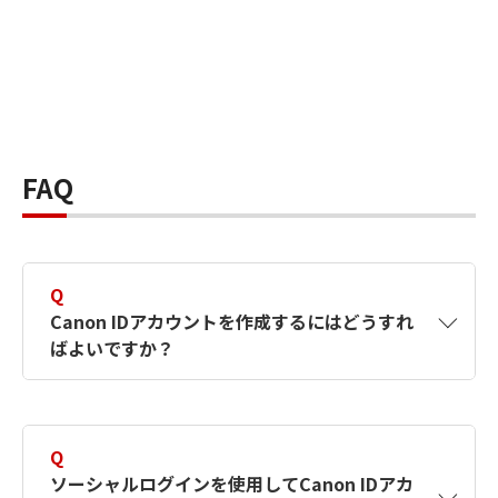
FAQ
Q
Canon IDアカウントを作成するにはどうすれ
ばよいですか？
A
Canon IDアカウントは、氏名、メールアドレス
とパスワードを入力して作成できます。ソーシ
Q
ャルログインを使用して作成することもできま
ソーシャルログインを使用してCanon IDアカ
す。詳しい作成方法は
【カメラ】Canon IDとは