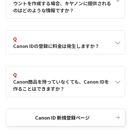
ウントを作成する場合、キヤノンに提供される
何ですか？Canon IDの作成方法は？
をご確認く
のはどのような情報ですか？
ださい。
A
キヤノンはメールアドレスと一部の情報（お客
さまが共有設定しているもの）をお客さまが選
Q
択したサービスから取得します。アカウントを
Canon IDの登録に料金は発生しますか？
簡単に作成できるように、この情報を使用して
Canon IDの登録フォームを入力します。
A
Canon IDの登録には料金は発生しません。
Q
Canon商品を持っていなくても、Canon IDを
作ることはできますか？
A
Canon商品をお持ちでなくても、Canon IDを作
ることができます。
Canon ID 新規登録ページ