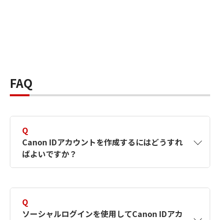
FAQ
Q
Canon IDアカウントを作成するにはどうすれ
ばよいですか？
A
Canon IDアカウントは、氏名、メールアドレス
とパスワードを入力して作成できます。ソーシ
Q
ャルログインを使用して作成することもできま
ソーシャルログインを使用してCanon IDアカ
す。詳しい作成方法は
【カメラ】Canon IDとは