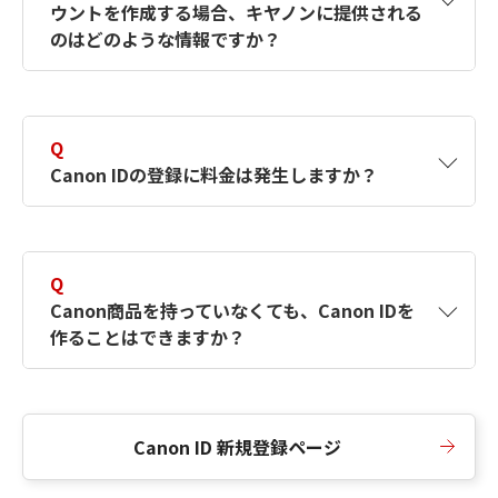
ウントを作成する場合、キヤノンに提供される
何ですか？Canon IDの作成方法は？
をご確認く
のはどのような情報ですか？
ださい。
A
キヤノンはメールアドレスと一部の情報（お客
さまが共有設定しているもの）をお客さまが選
Q
択したサービスから取得します。アカウントを
Canon IDの登録に料金は発生しますか？
簡単に作成できるように、この情報を使用して
Canon IDの登録フォームを入力します。
A
Canon IDの登録には料金は発生しません。
Q
Canon商品を持っていなくても、Canon IDを
作ることはできますか？
A
Canon商品をお持ちでなくても、Canon IDを作
ることができます。
Canon ID 新規登録ページ