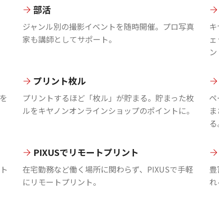
部活
ジャンル別の撮影イベントを随時開催。プロ写真
キ
家も講師としてサポート。
ェ
ン
プリント枚ル
を
プリントするほど「枚ル」が貯まる。貯まった枚
ペ
ルをキヤノンオンラインショップのポイントに。
ま
る
PIXUSでリモートプリント
ント
在宅勤務など働く場所に関わらず、PIXUSで手軽
豊
にリモートプリント。
れ