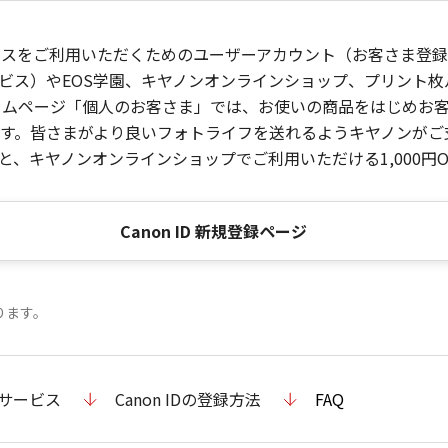
ービスをご利用いただくためのユーザーアカウント（お客さま登録情
ビス）やEOS学園、キヤノンオンラインショップ、プリント
ンホームページ「個人のお客さま」では、お使いの商品をはじめ
。皆さまがより良いフォトライフを送れるようキヤノンがご支援
、キヤノンオンラインショップでご利用いただける1,000円O
Canon ID 新規登録ページ
ります。
のサービス
Canon IDの登録方法
FAQ