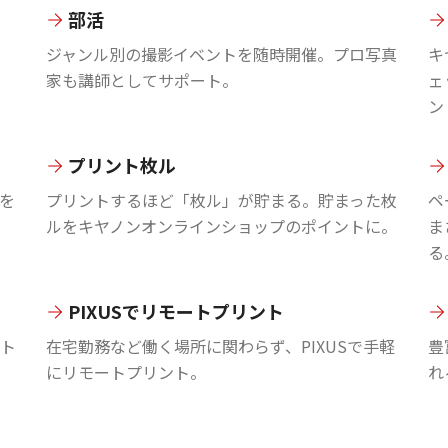
部活
ジャンル別の撮影イベントを随時開催。プロ写真
キ
家も講師としてサポート。
ェ
ン
プリント枚ル
を
プリントするほど「枚ル」が貯まる。貯まった枚
ペ
ルをキヤノンオンラインショップのポイントに。
ま
る
PIXUSでリモートプリント
ント
在宅勤務など働く場所に関わらず、PIXUSで手軽
豊
にリモートプリント。
れ