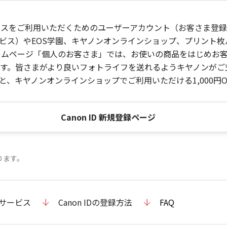
ービスをご利用いただくためのユーザーアカウント（お客さま登録情
ビス）やEOS学園、キヤノンオンラインショップ、プリント
ンホームページ「個人のお客さま」では、お使いの商品をはじめ
。皆さまがより良いフォトライフを送れるようキヤノンがご支援
、キヤノンオンラインショップでご利用いただける1,000円O
Canon ID 新規登録ページ
ります。
のサービス
Canon IDの登録方法
FAQ