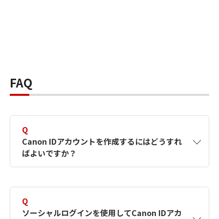
FAQ
Q
Canon IDアカウントを作成するにはどうすれ
ばよいですか？
A
Canon IDアカウントは、氏名、メールアドレス
とパスワードを入力して作成できます。ソーシ
Q
ャルログインを使用して作成することもできま
ソーシャルログインを使用してCanon IDアカ
す。詳しい作成方法は
【カメラ】Canon IDとは