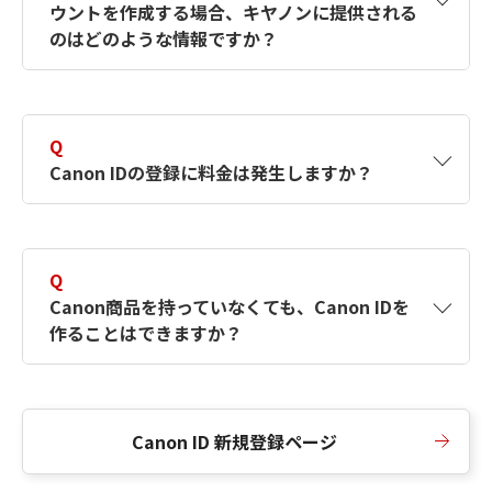
ウントを作成する場合、キヤノンに提供される
何ですか？Canon IDの作成方法は？
をご確認く
のはどのような情報ですか？
ださい。
A
キヤノンはメールアドレスと一部の情報（お客
さまが共有設定しているもの）をお客さまが選
Q
択したサービスから取得します。アカウントを
Canon IDの登録に料金は発生しますか？
簡単に作成できるように、この情報を使用して
Canon IDの登録フォームを入力します。
A
Canon IDの登録には料金は発生しません。
Q
Canon商品を持っていなくても、Canon IDを
作ることはできますか？
A
Canon商品をお持ちでなくても、Canon IDを作
ることができます。
Canon ID 新規登録ページ