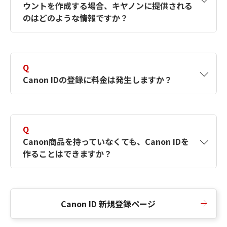
ウントを作成する場合、キヤノンに提供される
何ですか？Canon IDの作成方法は？
をご確認く
のはどのような情報ですか？
ださい。
A
キヤノンはメールアドレスと一部の情報（お客
さまが共有設定しているもの）をお客さまが選
Q
択したサービスから取得します。アカウントを
Canon IDの登録に料金は発生しますか？
簡単に作成できるように、この情報を使用して
Canon IDの登録フォームを入力します。
A
Canon IDの登録には料金は発生しません。
Q
Canon商品を持っていなくても、Canon IDを
作ることはできますか？
A
Canon商品をお持ちでなくても、Canon IDを作
ることができます。
Canon ID 新規登録ページ