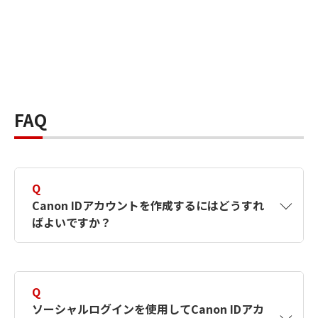
FAQ
Q
Canon IDアカウントを作成するにはどうすれ
ばよいですか？
A
Canon IDアカウントは、氏名、メールアドレス
とパスワードを入力して作成できます。ソーシ
Q
ャルログインを使用して作成することもできま
ソーシャルログインを使用してCanon IDアカ
す。詳しい作成方法は
【カメラ】Canon IDとは