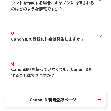
ウントを作成する場合、キヤノンに提供される
何ですか？Canon IDの作成方法は？
をご確認く
のはどのような情報ですか？
ださい。
A
キヤノンはメールアドレスと一部の情報（お客
さまが共有設定しているもの）をお客さまが選
Q
択したサービスから取得します。アカウントを
Canon IDの登録に料金は発生しますか？
簡単に作成できるように、この情報を使用して
Canon IDの登録フォームを入力します。
A
Canon IDの登録には料金は発生しません。
Q
Canon商品を持っていなくても、Canon IDを
作ることはできますか？
A
Canon商品をお持ちでなくても、Canon IDを作
ることができます。
Canon ID 新規登録ページ