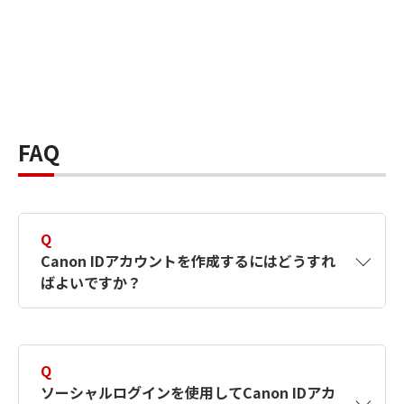
FAQ
Q
Canon IDアカウントを作成するにはどうすれ
ばよいですか？
A
Canon IDアカウントは、氏名、メールアドレス
とパスワードを入力して作成できます。ソーシ
Q
ャルログインを使用して作成することもできま
ソーシャルログインを使用してCanon IDアカ
す。詳しい作成方法は
【カメラ】Canon IDとは