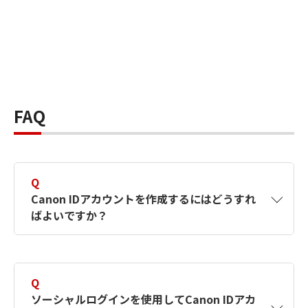
FAQ
Q
Canon IDアカウントを作成するにはどうすれ
ばよいですか？
A
Canon IDアカウントは、氏名、メールアドレス
とパスワードを入力して作成できます。ソーシ
Q
ャルログインを使用して作成することもできま
ソーシャルログインを使用してCanon IDアカ
す。詳しい作成方法は
【カメラ】Canon IDとは