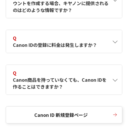
ウントを作成する場合、キヤノンに提供される
何ですか？Canon IDの作成方法は？
をご確認く
のはどのような情報ですか？
ださい。
A
キヤノンはメールアドレスと一部の情報（お客
さまが共有設定しているもの）をお客さまが選
Q
択したサービスから取得します。アカウントを
Canon IDの登録に料金は発生しますか？
簡単に作成できるように、この情報を使用して
Canon IDの登録フォームを入力します。
A
Canon IDの登録には料金は発生しません。
Q
Canon商品を持っていなくても、Canon IDを
作ることはできますか？
A
Canon商品をお持ちでなくても、Canon IDを作
ることができます。
Canon ID 新規登録ページ