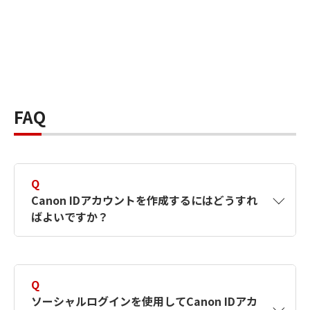
FAQ
Q
Canon IDアカウントを作成するにはどうすれ
ばよいですか？
A
Canon IDアカウントは、氏名、メールアドレス
とパスワードを入力して作成できます。ソーシ
Q
ャルログインを使用して作成することもできま
ソーシャルログインを使用してCanon IDアカ
す。詳しい作成方法は
【カメラ】Canon IDとは