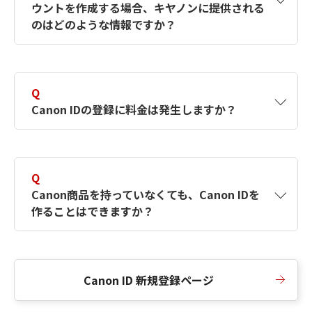
ウントを作成する場合、キヤノンに提供される
何ですか？Canon IDの作成方法は？
をご確認く
のはどのような情報ですか？
ださい。
A
キヤノンはメールアドレスと一部の情報（お客
さまが共有設定しているもの）をお客さまが選
Q
択したサービスから取得します。アカウントを
Canon IDの登録に料金は発生しますか？
簡単に作成できるように、この情報を使用して
Canon IDの登録フォームを入力します。
A
Canon IDの登録には料金は発生しません。
Q
Canon商品を持っていなくても、Canon IDを
作ることはできますか？
A
Canon商品をお持ちでなくても、Canon IDを作
ることができます。
Canon ID 新規登録ページ