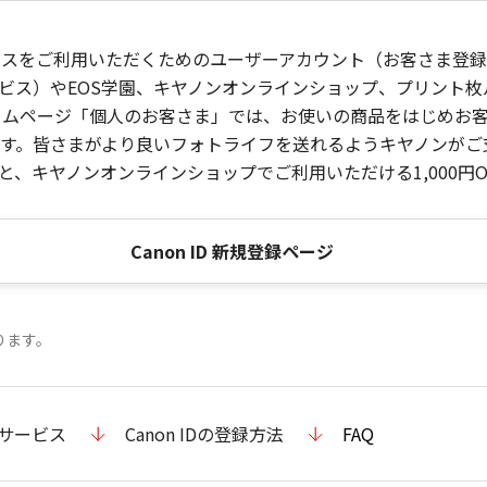
ービスをご利用いただくためのユーザーアカウント（お客さま登録情
ビス）やEOS学園、キヤノンオンラインショップ、プリント
ンホームページ「個人のお客さま」では、お使いの商品をはじめ
。皆さまがより良いフォトライフを送れるようキヤノンがご支援
、キヤノンオンラインショップでご利用いただける1,000円O
Canon ID 新規登録ページ
ります。
のサービス
Canon IDの登録方法
FAQ