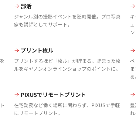
部活
ジャンル別の撮影イベントを随時開催。プロ写真
キ
家も講師としてサポート。
ェ
ン
プリント枚ル
を
プリントするほど「枚ル」が貯まる。貯まった枚
ペ
ルをキヤノンオンラインショップのポイントに。
ま
る
PIXUSでリモートプリント
ント
在宅勤務など働く場所に関わらず、PIXUSで手軽
豊
にリモートプリント。
れ