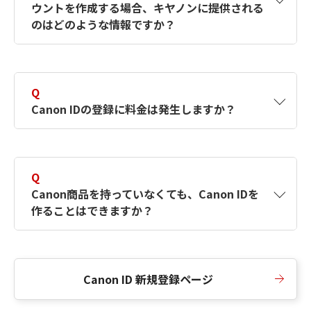
ウントを作成する場合、キヤノンに提供される
何ですか？Canon IDの作成方法は？
をご確認く
のはどのような情報ですか？
ださい。
A
キヤノンはメールアドレスと一部の情報（お客
さまが共有設定しているもの）をお客さまが選
Q
択したサービスから取得します。アカウントを
Canon IDの登録に料金は発生しますか？
簡単に作成できるように、この情報を使用して
Canon IDの登録フォームを入力します。
A
Canon IDの登録には料金は発生しません。
Q
Canon商品を持っていなくても、Canon IDを
作ることはできますか？
A
Canon商品をお持ちでなくても、Canon IDを作
ることができます。
Canon ID 新規登録ページ