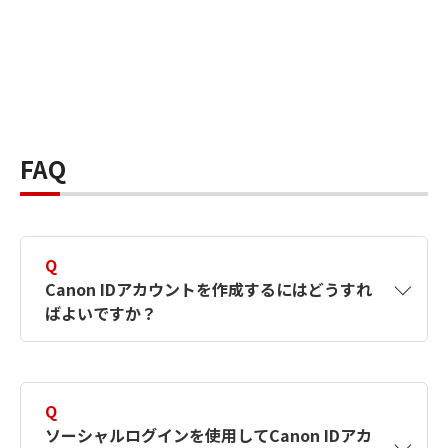
FAQ
Q
Canon IDアカウントを作成するにはどうすれ
ばよいですか？
A
Canon IDアカウントは、氏名、メールアドレス
とパスワードを入力して作成できます。ソーシ
Q
ャルログインを使用して作成することもできま
ソーシャルログインを使用してCanon IDアカ
す。詳しい作成方法は
【カメラ】Canon IDとは