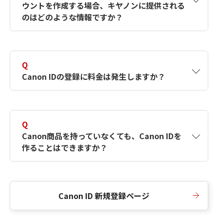
ウントを作成する場合、キヤノンに提供される
何ですか？Canon IDの作成方法は？
をご確認く
のはどのような情報ですか？
ださい。
A
キヤノンはメールアドレスと一部の情報（お客
さまが共有設定しているもの）をお客さまが選
Q
択したサービスから取得します。アカウントを
Canon IDの登録に料金は発生しますか？
簡単に作成できるように、この情報を使用して
Canon IDの登録フォームを入力します。
A
Canon IDの登録には料金は発生しません。
Q
Canon商品を持っていなくても、Canon IDを
作ることはできますか？
A
Canon商品をお持ちでなくても、Canon IDを作
ることができます。
Canon ID 新規登録ページ