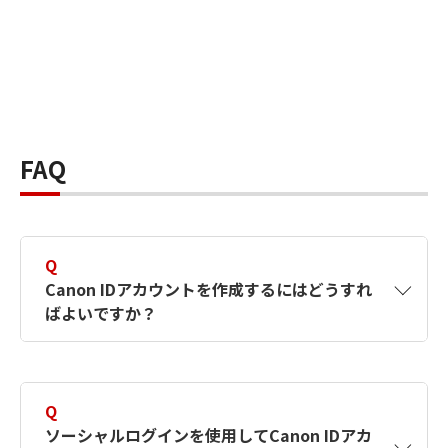
FAQ
Q
Canon IDアカウントを作成するにはどうすれ
ばよいですか？
A
Canon IDアカウントは、氏名、メールアドレス
とパスワードを入力して作成できます。ソーシ
Q
ャルログインを使用して作成することもできま
ソーシャルログインを使用してCanon IDアカ
す。詳しい作成方法は
【カメラ】Canon IDとは