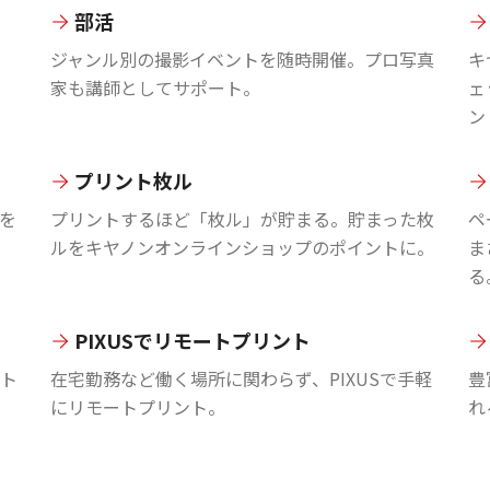
部活
ジャンル別の撮影イベントを随時開催。プロ写真
キ
家も講師としてサポート。
ェ
ン
プリント枚ル
を
プリントするほど「枚ル」が貯まる。貯まった枚
ペ
ルをキヤノンオンラインショップのポイントに。
ま
る
PIXUSでリモートプリント
ント
在宅勤務など働く場所に関わらず、PIXUSで手軽
豊
にリモートプリント。
れ