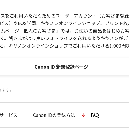
ービスをご利用いただくためのユーザーアカウント（お客さま登録情
ビス）やEOS学園、キヤノンオンラインショップ、プリント
ンホームページ「個人のお客さま」では、お使いの商品をはじめ
。皆さまがより良いフォトライフを送れるようキヤノンがご支援
、キヤノンオンラインショップでご利用いただける1,000円O
Canon ID 新規登録ページ
ります。
のサービス
Canon IDの登録方法
FAQ