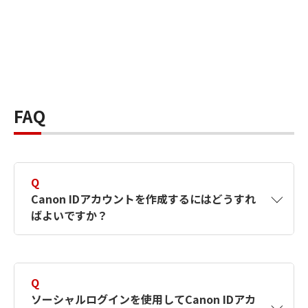
FAQ
Q
Canon IDアカウントを作成するにはどうすれ
ばよいですか？
A
Canon IDアカウントは、氏名、メールアドレス
とパスワードを入力して作成できます。ソーシ
Q
ャルログインを使用して作成することもできま
ソーシャルログインを使用してCanon IDアカ
す。詳しい作成方法は
【カメラ】Canon IDとは