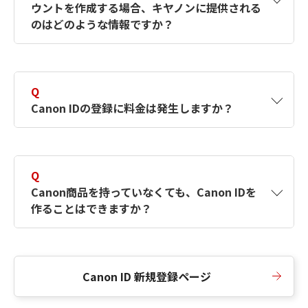
ウントを作成する場合、キヤノンに提供される
何ですか？Canon IDの作成方法は？
をご確認く
のはどのような情報ですか？
ださい。
A
キヤノンはメールアドレスと一部の情報（お客
さまが共有設定しているもの）をお客さまが選
Q
択したサービスから取得します。アカウントを
Canon IDの登録に料金は発生しますか？
簡単に作成できるように、この情報を使用して
Canon IDの登録フォームを入力します。
A
Canon IDの登録には料金は発生しません。
Q
Canon商品を持っていなくても、Canon IDを
作ることはできますか？
A
Canon商品をお持ちでなくても、Canon IDを作
ることができます。
Canon ID 新規登録ページ