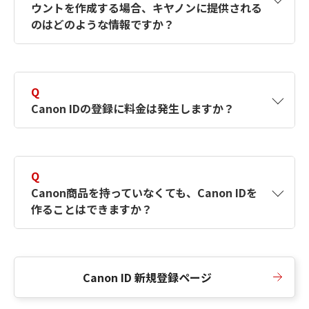
ウントを作成する場合、キヤノンに提供される
何ですか？Canon IDの作成方法は？
をご確認く
のはどのような情報ですか？
ださい。
A
キヤノンはメールアドレスと一部の情報（お客
さまが共有設定しているもの）をお客さまが選
Q
択したサービスから取得します。アカウントを
Canon IDの登録に料金は発生しますか？
簡単に作成できるように、この情報を使用して
Canon IDの登録フォームを入力します。
A
Canon IDの登録には料金は発生しません。
Q
Canon商品を持っていなくても、Canon IDを
作ることはできますか？
A
Canon商品をお持ちでなくても、Canon IDを作
ることができます。
Canon ID 新規登録ページ