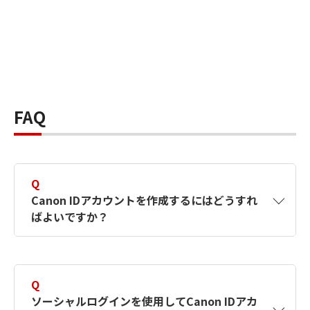
FAQ
Q
Canon IDアカウントを作成するにはどうすれ
ばよいですか？
A
Canon IDアカウントは、氏名、メールアドレス
とパスワードを入力して作成できます。ソーシ
Q
ャルログインを使用して作成することもできま
ソーシャルログインを使用してCanon IDアカ
す。詳しい作成方法は
【カメラ】Canon IDとは