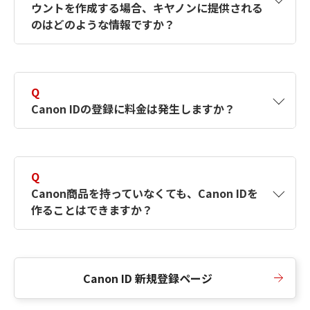
ウントを作成する場合、キヤノンに提供される
何ですか？Canon IDの作成方法は？
をご確認く
のはどのような情報ですか？
ださい。
A
キヤノンはメールアドレスと一部の情報（お客
さまが共有設定しているもの）をお客さまが選
Q
択したサービスから取得します。アカウントを
Canon IDの登録に料金は発生しますか？
簡単に作成できるように、この情報を使用して
Canon IDの登録フォームを入力します。
A
Canon IDの登録には料金は発生しません。
Q
Canon商品を持っていなくても、Canon IDを
作ることはできますか？
A
Canon商品をお持ちでなくても、Canon IDを作
ることができます。
Canon ID 新規登録ページ