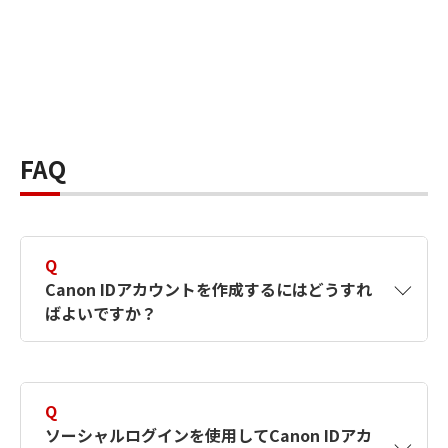
FAQ
Q
Canon IDアカウントを作成するにはどうすれ
ばよいですか？
A
Canon IDアカウントは、氏名、メールアドレス
とパスワードを入力して作成できます。ソーシ
Q
ャルログインを使用して作成することもできま
ソーシャルログインを使用してCanon IDアカ
す。詳しい作成方法は
【カメラ】Canon IDとは