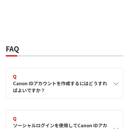
FAQ
Q
Canon IDアカウントを作成するにはどうすれ
ばよいですか？
A
Canon IDアカウントは、氏名、メールアドレス
とパスワードを入力して作成できます。ソーシ
Q
ャルログインを使用して作成することもできま
ソーシャルログインを使用してCanon IDアカ
す。詳しい作成方法は
【カメラ】Canon IDとは