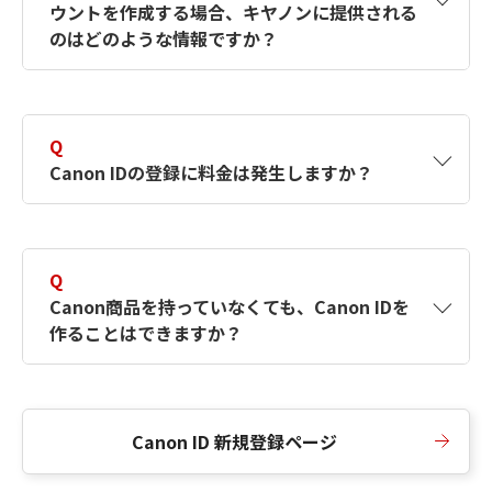
ウントを作成する場合、キヤノンに提供される
何ですか？Canon IDの作成方法は？
をご確認く
のはどのような情報ですか？
ださい。
A
キヤノンはメールアドレスと一部の情報（お客
さまが共有設定しているもの）をお客さまが選
Q
択したサービスから取得します。アカウントを
Canon IDの登録に料金は発生しますか？
簡単に作成できるように、この情報を使用して
Canon IDの登録フォームを入力します。
A
Canon IDの登録には料金は発生しません。
Q
Canon商品を持っていなくても、Canon IDを
作ることはできますか？
A
Canon商品をお持ちでなくても、Canon IDを作
ることができます。
Canon ID 新規登録ページ