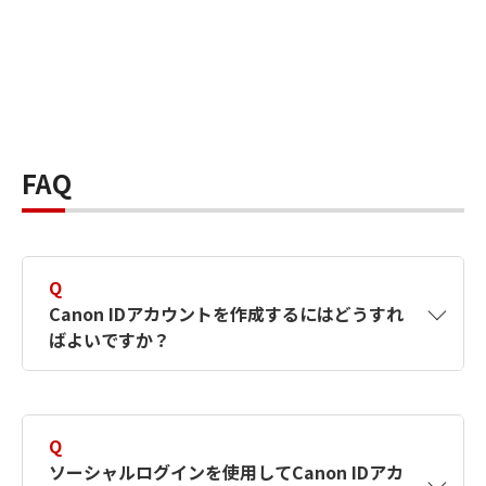
FAQ
Q
Canon IDアカウントを作成するにはどうすれ
ばよいですか？
A
Canon IDアカウントは、氏名、メールアドレス
とパスワードを入力して作成できます。ソーシ
Q
ャルログインを使用して作成することもできま
ソーシャルログインを使用してCanon IDアカ
す。詳しい作成方法は
【カメラ】Canon IDとは