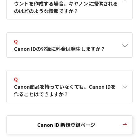
ウントを作成する場合、キヤノンに提供される
何ですか？Canon IDの作成方法は？
をご確認く
のはどのような情報ですか？
ださい。
A
キヤノンはメールアドレスと一部の情報（お客
さまが共有設定しているもの）をお客さまが選
Q
択したサービスから取得します。アカウントを
Canon IDの登録に料金は発生しますか？
簡単に作成できるように、この情報を使用して
Canon IDの登録フォームを入力します。
A
Canon IDの登録には料金は発生しません。
Q
Canon商品を持っていなくても、Canon IDを
作ることはできますか？
A
Canon商品をお持ちでなくても、Canon IDを作
ることができます。
Canon ID 新規登録ページ