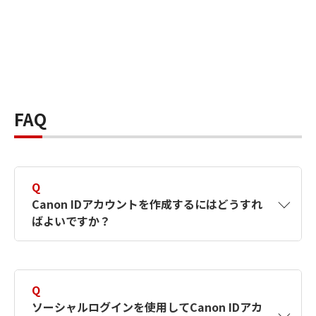
FAQ
Q
Canon IDアカウントを作成するにはどうすれ
ばよいですか？
A
Canon IDアカウントは、氏名、メールアドレス
とパスワードを入力して作成できます。ソーシ
Q
ャルログインを使用して作成することもできま
ソーシャルログインを使用してCanon IDアカ
す。詳しい作成方法は
【カメラ】Canon IDとは