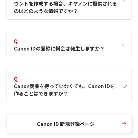
ウントを作成する場合、キヤノンに提供される
何ですか？Canon IDの作成方法は？
をご確認く
のはどのような情報ですか？
ださい。
A
キヤノンはメールアドレスと一部の情報（お客
さまが共有設定しているもの）をお客さまが選
Q
択したサービスから取得します。アカウントを
Canon IDの登録に料金は発生しますか？
簡単に作成できるように、この情報を使用して
Canon IDの登録フォームを入力します。
A
Canon IDの登録には料金は発生しません。
Q
Canon商品を持っていなくても、Canon IDを
作ることはできますか？
A
Canon商品をお持ちでなくても、Canon IDを作
ることができます。
Canon ID 新規登録ページ