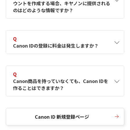
ウントを作成する場合、キヤノンに提供される
何ですか？Canon IDの作成方法は？
をご確認く
のはどのような情報ですか？
ださい。
A
キヤノンはメールアドレスと一部の情報（お客
さまが共有設定しているもの）をお客さまが選
Q
択したサービスから取得します。アカウントを
Canon IDの登録に料金は発生しますか？
簡単に作成できるように、この情報を使用して
Canon IDの登録フォームを入力します。
A
Canon IDの登録には料金は発生しません。
Q
Canon商品を持っていなくても、Canon IDを
作ることはできますか？
A
Canon商品をお持ちでなくても、Canon IDを作
ることができます。
Canon ID 新規登録ページ