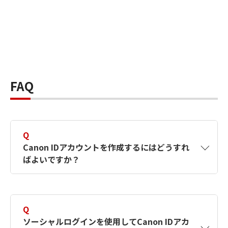
FAQ
Q
Canon IDアカウントを作成するにはどうすれ
ばよいですか？
A
Canon IDアカウントは、氏名、メールアドレス
とパスワードを入力して作成できます。ソーシ
Q
ャルログインを使用して作成することもできま
ソーシャルログインを使用してCanon IDアカ
す。詳しい作成方法は
【カメラ】Canon IDとは